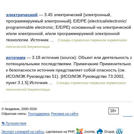
электрический
— 3.45 электрический [электронный,
программируемый электронный]; Е/Е/РЕ (electrical/electronic/
programmable electronic; Е/Е/РЕ) основанный на электрической
и/или электронной, и/или программируемой электронной
технологии. Источник …
Словарь-справочник терминов нормативно-
технической документации
источник
— 3.18 источник (source): Объект или деятельность с
потенциальными последствиями. Примечание Применительно
к безопасности источник представляет собой опасность (см.
ИСО/МЭК Руководство 51). [ИСО/МЭК Руководство 73:2002,
пункт 3.1.5] Источник …
Словарь-справочник терминов нормативно-
технической документации
© Академик, 2000-2026
18+
Обратная связь:
Техподдержка
,
Реклама на сайте
👣 Путешествия
Экспорт словарей на сайты
, сделанные на PHP,
Joomla,
Drupal,